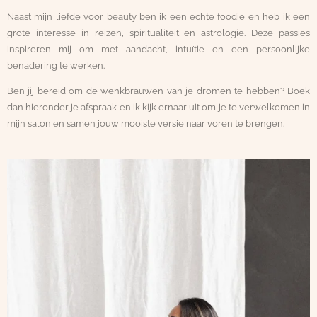
Naast mijn liefde voor beauty ben ik een echte foodie en heb ik een
grote interesse in reizen, spiritualiteit en astrologie. Deze passies
inspireren mij om met aandacht, intuïtie en een persoonlijke
benadering te werken.
Ben jij bereid om de wenkbrauwen van je dromen te hebben? Boek
dan hieronder je afspraak en ik kijk ernaar uit om je te verwelkomen in
mijn salon en samen jouw mooiste versie naar voren te brengen.