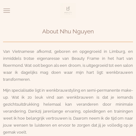
Ga
direct
naar
de
About Nhu Nguyen
hoofdinhoud
Van Vietnamese afkomst, geboren en opgegroeid in Limburg, en
inmiddels trotse eigenaresse van Beauty Frame in het hart van
Roermond. Wat ooit begon als een droom, is uitgegroeid tot een salon
waar ik dagelijks mag doen waar mijn hart ligt: wenkbrauwen
transformeren.
Mijn specialisatie ligt in wenkbrauwstyling en semi-permanente make-
up. Wat ik zo leuk vind aan wenkbrauwen is dat je iemands
gezichtsuitdrukking helemaal kan veranderen door minimale
verandering. Dankzij jarenlange ervaring, opleidingen en trainingen
weet ik hoe belangrijk vertrouwen is. Daarom neem ik de tijd om naar
jouw wensen te luisteren en ervoor te zorgen dat jij je volledig op je
gemak voelt.