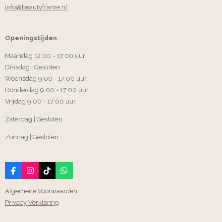
info@beautyframe.nl
Openingstijden
Maandag 12:00 - 17:00 uur
Dinsdag | Gesloten
Woensdag 9:00 - 17:00 uur
Donderdag 9:00 - 17:00 uur
Vrijdag 9:00 - 17:00 uur
Zaterdag | Gesloten
Zondag | Gesloten
F
I
T
W
a
n
i
h
c
s
k
a
Algemene Voorwaarden
e
t
T
t
Privacy Verklaring
b
a
o
s
o
g
k
A
o
r
p