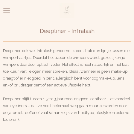
Ga
direct
naar
de
Deepliner - Infralash
hoofdinhoud
Deepliner, ook wel Infralash genoemd, is een strak dun lijntje tussen die
wimperhaartjes. Doordat het tussen de wimpers wordt gezet lijken je
wimpers daardoor optisch voller. Het effect is heel natuurlijk en het laat
(de kleur van) je ogen meer spreken. Ideaal wanneer je geen make-up
draagt of er niet goed in bent, allergisch bent voor oogmake-up, lens
en/of bril drager bent of een actieve lifestyle hebt.
Deepliner blijft tussen 1,5 tot 3 jaar mooi en goed zichtbaar. Het voordeel
van eyeliners is dat ze nooit helemaal weg gaan maar ze worden door
de jaren iets doffer of vaal (afhankelijk van huidtype, lifestyle en externe
factoren).