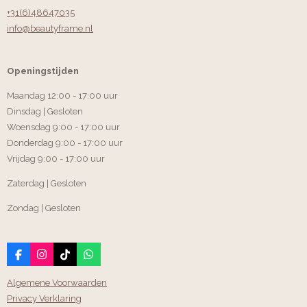
+31(6)48647035
info@beautyframe.nl
Openingstijden
Maandag 12:00 - 17:00 uur
Dinsdag | Gesloten
Woensdag 9:00 - 17:00 uur
Donderdag 9:00 - 17:00 uur
Vrijdag 9:00 - 17:00 uur
Zaterdag | Gesloten
Zondag | Gesloten
F
I
T
W
a
n
i
h
c
s
k
a
Algemene Voorwaarden
e
t
T
t
Privacy Verklaring
b
a
o
s