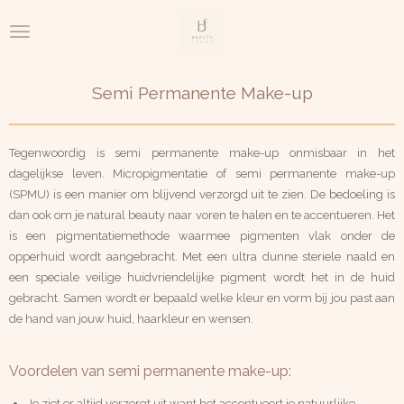
Ga
direct
naar
de
Semi Permanente Make-up
hoofdinhoud
Tegenwoordig is semi permanente make-up onmisbaar in het
dagelijkse leven. Micropigmentatie of semi permanente make-up
(SPMU) is een manier om blijvend verzorgd uit te zien. De bedoeling is
dan ook om je natural beauty naar voren te halen en te accentueren. Het
is een pigmentatiemethode waarmee pigmenten vlak onder de
opperhuid wordt aangebracht. Met een ultra dunne steriele naald en
een speciale veilige huidvriendelijke pigment wordt het in de huid
gebracht. Samen wordt er bepaald welke kleur en vorm bij jou past aan
de hand van jouw huid, haarkleur en wensen.
Voordelen van semi permanente make-up:
Je ziet er altijd verzorgt uit want het accentueert je natuurlijke