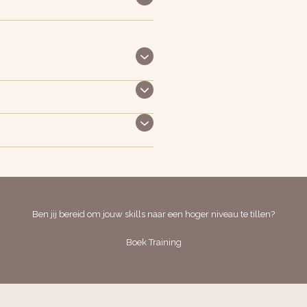
Ben jij bereid om jouw skills naar een hoger niveau te tillen?
Boek Training