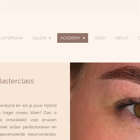
K AFSPRAAK
SALON
ACADEMY
SHOP
ABOUT
asterclass
wstylist en wil je jouw Hybrid
 hoger niveau tillen? Dan is
al ontwikkeld voor ervaren
niek willen perfectioneren en
eavanceerde kleurcorrecties,