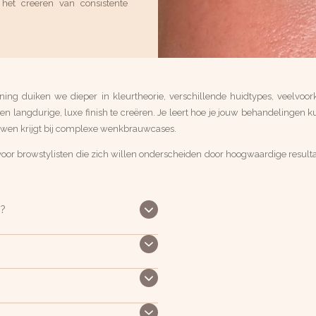
 het creëren van consistente
aining duiken we dieper in kleurtheorie, verschillende huidtypes, veelvo
n langdurige, luxe finish te creëren. Je leert hoe je jouw behandelingen kun
uwen krijgt bij complexe wenkbrauwcases.
voor browstylisten die zich willen onderscheiden door hoogwaardige result
n?