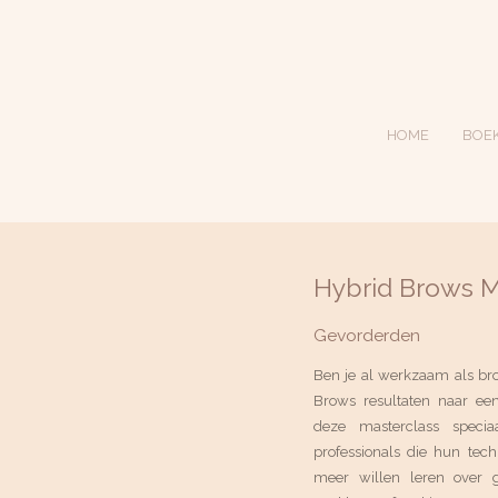
HOME
BOE
Hybrid Brows M
Gevorderden
Ben je al werkzaam als bro
Brows resultaten naar een
deze masterclass specia
professionals die hun tech
meer willen leren over g