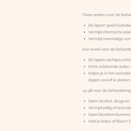
Twee weken voor de behan
De lippen goed hydrat
Vermijd chemische peel
Vermijd overmatige zon
Een week voor de behande
De lippen zachtjes exfo
Drink voldoende water o
Indien je in het verlede
dagen vooraf te starten 
24-48 voor de behandeling
Geen alcohol, drugs en c
Vermijd pittig of zout e
Geen bloedverdunners en
Heb je botox of fillers?