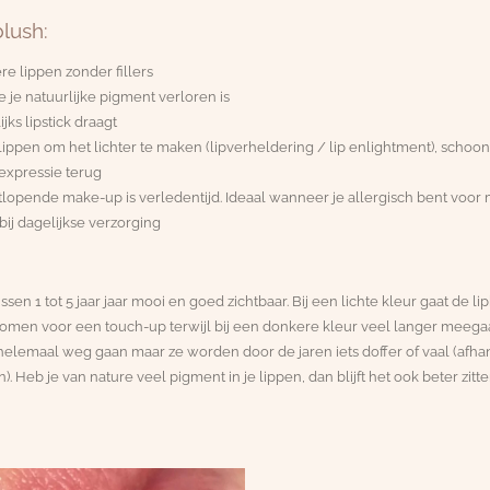
lush:
re lippen zonder fillers
 je je natuurlijke pigment verloren is
jks lipstick draagt
lippen om het lichter te maken (lipverheldering / lip enlightment), schoon
expressie terug
tlopende make-up is verledentijd. Ideaal wanneer je allergisch bent voor m
ij dagelijkse verzorging
ssen 1 tot 5 jaar jaar mooi en goed zichtbaar. Bij een lichte kleur gaat de
omen voor een touch-up terwijl bij een donkere kleur veel langer meegaat 
t helemaal weg gaan maar ze worden door de jaren iets doffer of vaal (afha
n). Heb je van nature veel pigment in je lippen, dan blijft het ook beter zit