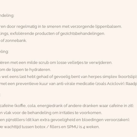
deling:
eren door
regelmatig in te smeren
met verzorgende lippenbalsem.
ings, exfoliërende producten of gezichtsbehandelingen.
 of zonnebank.
ling:
liëren met een milde scrub om losse velletjes te verwijderen.
m de lippen te hydrateren.
n wel eens last hebt gehad of gevoelig bent van herpes simplex (koortslip)
met een preventieve kuur van anti-virale medicatie (zoals Aciclovir). Raadp
:
afeïne (koffie, cola, energiedrank of andere dranken waar cafeïne in zit).
ten vlak voor de behandeling om irritaties te voorkomen.
 pijnstillers (dit kan extra gevoeligheid en bloedingen veroorzaken).
 De wachttijd tussen botox / fillers en SPMU is 4 weken.