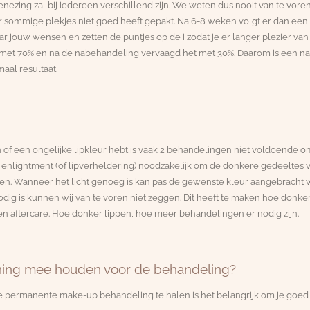
enezing zal bij iedereen verschillend zijn. We weten dus nooit van te vore
 er sommige plekjes niet goed heeft gepakt. Na 6-8 weken volgt er dan ee
r jouw wensen en zetten de puntjes op de i zodat je er langer plezier van
met 70% en na de nabehandeling vervaagd het met 30%. Daarom is een na
aal resultaat.
of een ongelijke lipkleur hebt is vaak 2 behandelingen niet voldoende o
p enlightment (of lipverheldering) noodzakelijk om de donkere gedeeltes v
hten. Wanneer het licht genoeg is kan pas de gewenste kleur aangebracht
ig is kunnen wij van te voren niet zeggen. Dit heeft te maken hoe donker 
n aftercare. Hoe donker lippen, hoe meer behandelingen er nodig zijn.
ning mee houden voor de behandeling?
 je permanente make-up behandeling te halen is het belangrijk om je goed 