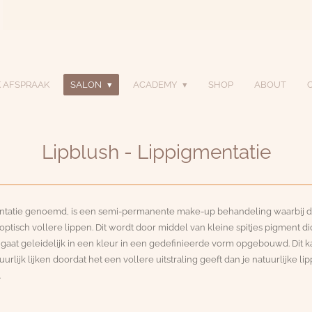
 AFSPRAAK
SALON
ACADEMY
SHOP
ABOUT
Lipblush - Lippigmentatie
entatie genoemd, is een semi-permanente make-up behandeling waarbij de
optisch vollere lippen. Dit wordt door middel van kleine spitjes pigment di
gaat geleidelijk in een kleur in een gedefinieerde vorm opgebouwd. Dit kan
urlijk lijken doordat het een vollere uitstraling geeft dan je natuurlijke li
.