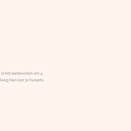
, is het aanbevolen om 4
leeg hiervoor je huisarts.